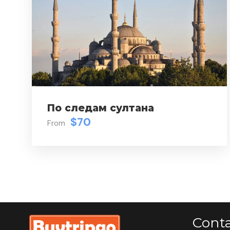
По следам султана
$70
From
Cont