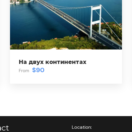
На двух континентах
$90
From
act
Location: